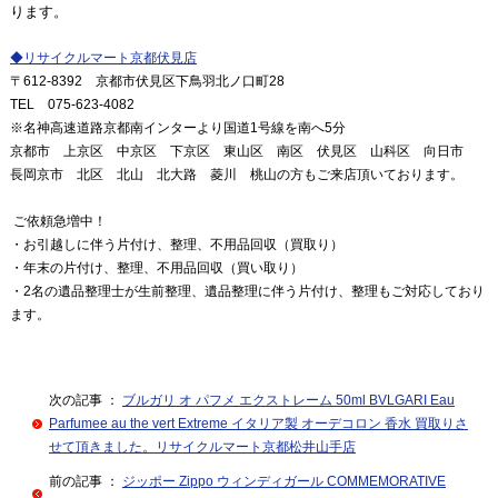
ります。
◆
リサイクルマート京都伏見店
〒
612-8392
京都市伏見区下鳥羽北ノ口町
28
TEL
075-623-4082
※
名神高速道路京都南インターより国道
1
号線を南へ
5
分
京都市 上京区 中京区 下京区 東山区 南区 伏見区 山科区 向日市
長岡京市 北区 北山 北大路 菱川 桃山の方もご来店頂いております。
ご依頼急増中！
・お引越しに伴う片付け、整理、不用品回収（買取り）
・年末の片付け、整理、不用品回収（買い取り）
・2名の遺品整理士が生前整理、遺品整理に伴う片付け、整理もご対応しており
ます。
次の記事 ：
ブルガリ オ パフメ エクストレーム 50ml BVLGARI Eau
Parfumee au the vert Extreme イタリア製 オーデコロン 香水 買取りさ
せて頂きました。リサイクルマート京都松井山手店
前の記事 ：
ジッポー Zippo ウィンディガール COMMEMORATIVE