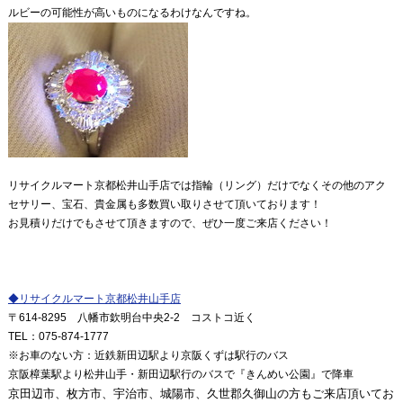
ルビーの可能性が高いものになるわけなんですね。
リサイクルマート京都松井山手店では指輪（リング）だけでなくその他のアク
セサリー、宝石、貴金属も多数買い取りさせて頂いております！
お見積りだけでもさせて頂きますので、ぜひ一度ご来店ください！
◆
リサイクルマート京都松井山手店
〒
614-8295
八幡市欽明台中央
2-2
コストコ近く
TEL
：
075-874-1777
※
お車のない方：近鉄新田辺駅より京阪くずは駅行のバス
京阪樟葉駅より松井山手・新田辺駅行のバスで『きんめい公園』で降車
京田辺市、枚方市、宇治市、城陽市、久世郡久御山の方もご来店頂いてお