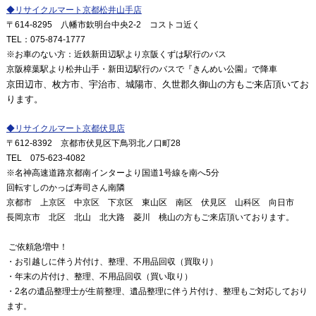
◆
リサイクルマート京都松井山手店
〒
614-8295
八幡市欽明台中央
2-2
コストコ近く
TEL
：
075-874-1777
※
お車のない方：近鉄新田辺駅より京阪くずは駅行のバス
京阪樟葉駅より松井山手・新田辺駅行のバスで『きんめい公園』で降車
京田辺市、枚方市、宇治市、城陽市、久世郡久御山の方もご来店頂いてお
ります。
◆
リサイクルマート京都伏見店
〒
612-8392
京都市伏見区下鳥羽北ノ口町
28
TEL
075-623-4082
※
名神高速道路京都南インターより国道
1
号線を南へ
5
分
回転すしのかっぱ寿司さん南隣
京都市 上京区 中京区 下京区 東山区 南区 伏見区 山科区 向日市
長岡京市 北区 北山 北大路 菱川 桃山の方もご来店頂いております。
ご依頼急増中！
・お引越しに伴う片付け、整理、不用品回収（買取り）
・年末の片付け、整理、不用品回収（買い取り）
・2名の遺品整理士が生前整理、遺品整理に伴う片付け、整理もご対応しており
ます。