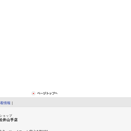
着情報
｜
ショップ
松井山手店