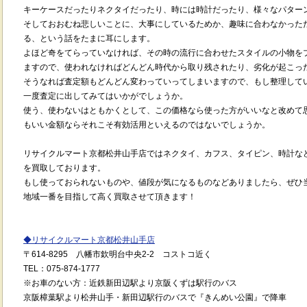
キーケースだったりネクタイだったり、時には時計だったり、様々なパター
そしておおむね悲しいことに、大事にしているためか、趣味に合わなかった
る、という話をたまに耳にします。
よほど奇をてらっていなければ、その時の流行に合わせたスタイルの小物を
ますので、使われなければどんどん時代から取り残されたり、劣化が起こっ
そうなれば査定額もどんどん変わっていってしまいますので、もし整理して
一度査定に出してみてはいかがでしょうか。
使う、使わないはともかくとして、この価格なら使った方がいいなと改めて
もいい金額ならそれこそ有効活用といえるのではないでしょうか。
リサイクルマート京都松井山手店ではネクタイ、カフス、タイピン、時計な
を買取しております。
もし使っておられないものや、値段が気になるものなどありましたら、ぜひ
地域一番を目指して高く買取させて頂きます！
◆
リサイクルマート京都松井山手店
〒
614-8295
八幡市欽明台中央
2-2
コストコ近く
TEL
：
075-874-1777
※
お車のない方：近鉄新田辺駅より京阪くずは駅行のバス
京阪樟葉駅より松井山手・新田辺駅行のバスで『きんめい公園』で降車