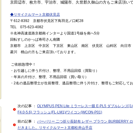
京田辺市、枚方市、宇治市、城陽市、久世郡久御山の方もご来店頂い
◆
リサイクルマート京都伏見店
〒
612-8392
京都市伏見区下鳥羽北ノ口町
28
TEL
075-623-4082
※
名神高速道路京都南インターより国道
1
号線を南へ
5
分
回転すしのかっぱ寿司さん南隣
京都市 上京区 中京区 下京区 東山区 南区 伏見区 山科区 向日
菱川 桃山の方もご来店頂いております。
ご依頼急増中！
・お引越しに伴う片付け、整理、不用品回収（買取り）
・年末の片付け、整理、不用品回収（買い取り）
・2名の遺品整理士が生前整理、遺品整理に伴う片付け、整理もご対応して
次の記事 ：
OLYMPUS PEN Lite ミラーレス一眼 E-PL5 ダブルレンズ(14-4
F4.0-5.6) フラッシュ(FL-LM1)/ワイコン(WCON-P01)
前の記事 ：
バーバリー 二つ折り長財布 レザー ブラウン BURBERRY
だきました。リサイクルマート京都松井山手店