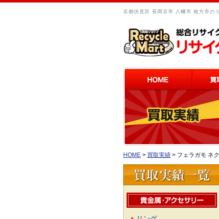
京都伏見区 長岡京市 八幡市 枚方市の
HOME
>
買取実績
>
フェラガモ ネクタ
リング