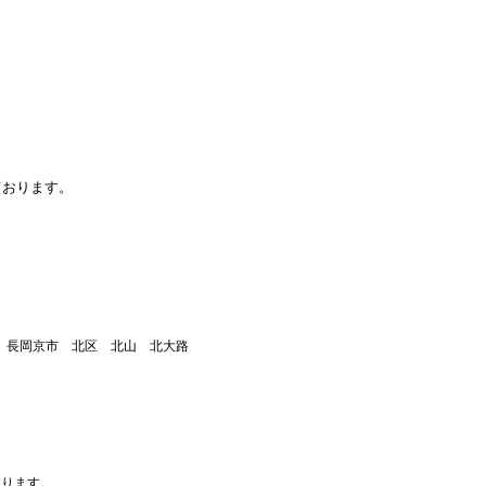
ております。
市 長岡京市 北区 北山 北大路
おります。