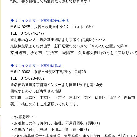
地域一番を目指して高額買取りさせて頂きます！
◆
リサイクルマート京都松井山手店
〒
614-8295
八幡市欽明台中央
2-2
コストコ近く
TEL
：
075-874-1777
※
お車のない方：近鉄新田辺駅より京阪くずは駅行のバス
京阪樟葉駅より松井山手・新田辺駅行のバスで『きんめい公園』で降車
京田辺市、枚方市、宇治市、城陽市、久世郡久御山の方もご来店頂い
◆
リサイクルマート京都伏見店
〒
612-8392
京都市伏見区下鳥羽北ノ口町
28
TEL
075-623-4082
※
名神高速道路京都南インターより国道
1
号線を南へ
5
分
回転すしのかっぱ寿司さん南隣
京都市 上京区 中京区 下京区 東山区 南区 伏見区 山科区 向日
菱川 桃山の方もご来店頂いております。
ご依頼急増中！
・お引越しに伴う片付け、整理、不用品回収（買取り）
・年末の片付け、整理、不用品回収（買い取り）
・2名の遺品整理士が生前整理、遺品整理に伴う片付け、整理もご対応して