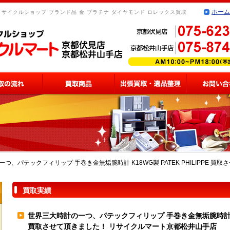
ホーム
リサイクルショップ ブランド品 金 プラチナ ダイヤモンド ロレックス買取
つ、パテックフィリップ 手巻き金無垢腕時計 K18WG製 PATEK PHILIPPE 
買取実績
世界三大時計の一つ、パテックフィリップ 手巻き金無垢腕時計 K18W
買取させて頂きました！ リサイクルマート京都松井山手店