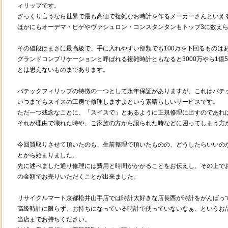
ィリップです。
ざっくり言うなら世界で最も高価で複雑なお時計を作るメーカーさんといえ
ほかにもオーデマ・ピゲやヴァシュロン・コンスタンタンもトップ3に数え
その値段はまさに最高級で、手に入れやすい部類でも100万を下回るものは
グランドコンプリケーションと呼ばれる複雑時計ともなると3000万やら1億5
とは思えないものまであります。
パテックフィリップの特徴の一つとして永年保証がありますが、これはパテ
いつまでもスイスの工房で修理しますよという素晴らしいサービスです。
ただ一つ残念なことに、「スイスで」とあるように正規修理に出すのであれ
それが理由で壊れた時や、ご家族の方から譲られた時などに困ってしまう方
今回買取りさせて頂いたのも、生前整理で頂いたものの、どうしたらいいの
とから始まりました。
先に述べました通り修理には費用と時間がかかることをお伝えし、その上で
の金額でお売りいただくことが出来ました。
リサイクルマート京都松井山手店では時計大好きな店長西が時計をがんばっ
高級時計に限らず、お持ちになっている時計で使っていないなぁ、というお
当店までお持ちください。