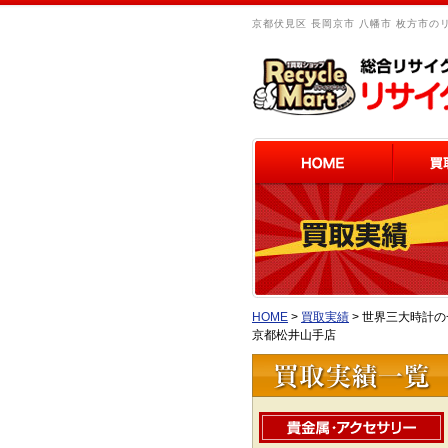
京都伏見区 長岡京市 八幡市 枚方市の
HOME
>
買取実績
>
世界三大時計の一
京都松井山手店