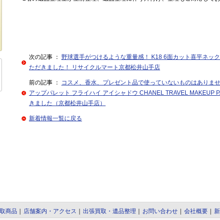
次の記事 ：
野球選手がつけるような重量感！ K18 6面カット喜平ネックレス
ただきました！ リサイクルマート京都松井山手店
前の記事 ：
コスメ、香水、プレゼント品で使っていないものはありませ
アップパレット フライハイ アイシャドウ CHANEL TRAVEL MAKEUP PA
きました（京都松井山手店）
新着情報一覧に戻る
取商品
｜
店舗案内・アクセス
｜
出張買取・遺品整理
｜
お問い合わせ
｜
会社概要
｜
新