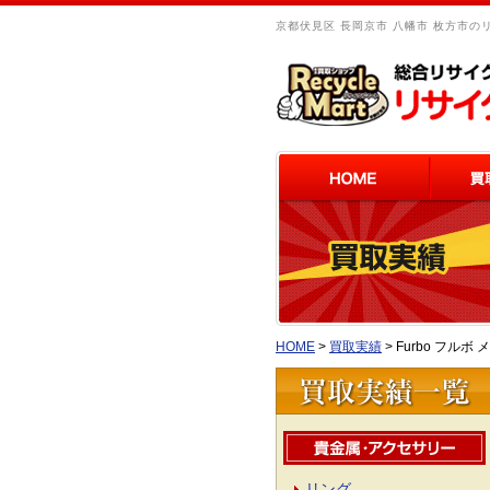
京都伏見区 長岡京市 八幡市 枚方市の
HOME
>
買取実績
>
Furbo フル
リング