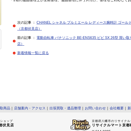
・2名の遺品整理士が生前整理、遺品整理に伴う片付け、整理もご対応して
次の記事 ：
CHANEL シャネル プルミエール レディース腕時計 ゴー
（京都伏見店）
前の記事 ：
電動自転車 パナソニック BE-ENS635 ビビ SX 26型 
店）
新着情報一覧に戻る
取商品
｜
店舗案内・アクセス
｜
出張買取・遺品整理
｜
お問い合わせ
｜
会社概要
｜
新
ルショップ
京都府八幡市のリサイクル
都伏見店
リサイクルマート京都