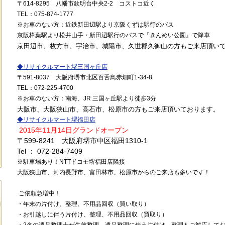
〒
614-8295
八幡市欽明台中央
2-2
コストコ近く
TEL
：
075-874-1777
※
お車のない方：近鉄新田辺駅より京阪くずは駅行のバス
京阪樟葉駅より松井山手・新田辺駅行のバスで『きんめい公園』で降車
京田辺市、枚方市、宇治市、城陽市、久世郡久御山の方もご来店頂い
◆
リサイクルマート堺三国ヶ丘店
〒591
-8037
大阪府堺市北区百舌鳥赤畑町1-34-8
TEL
：072
-225-4700
※
お車のない方：南海、JR 三国ヶ丘駅より徒歩3分
大阪市、大阪狭山市、高石市、松原市の方もご来店頂いております。
◆
リサイクルマート堺福田店
2015年11月14日グランドオープン
〒599-8241 大阪府堺市中区福田1310-1
Tel ： 072-284-7409
※駐車場あり！NTTドコモ堺福田店隣接
大阪狭山市、河内長野市、富田林市、松原市からのご来店も多いです！
ご依頼急増中！
・年末の片付け、整理、不用品回収（買い取り）
・お引越しに伴う片付け、整理、不用品回収（買取り）