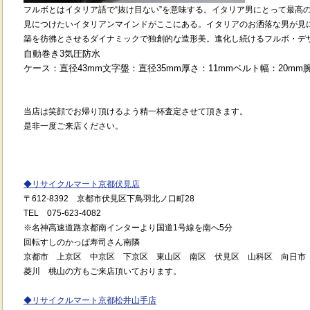
フルボとはイタリア語で“抜け目ない”を意味する。イタリア男にとって最高
見につけたいイタリアンマインドがここにある。イタリアのお洒落な男が見
築を彷彿とさせるダイナミックで独創的な造形美。進化し続けるフルボ・デ
自動巻き3気圧防水
ケース：直径43mm文字盤：直径35mm厚さ：11mmベルト幅：20mm腕周
当店は笑顔でお帰り頂けるよう精一杯査定させて頂きます。
是非一度ご来店ください。
◆
リサイクルマート京都伏見店
〒
612-8392
京都市伏見区下鳥羽北ノ口町
28
TEL
075-623-4082
※
名神高速道路京都南インターより国道
1
号線を南へ
5
分
回転すしのかっぱ寿司さん南隣
京都市 上京区 中京区 下京区 東山区 南区 伏見区 山科区 向日
菱川 桃山の方もご来店頂いております。
◆
リサイクルマート京都松井山手店