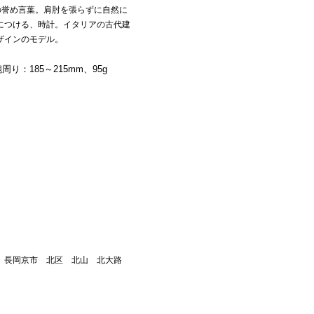
の誉め言葉。肩肘を張らずに自然に
につける、時計。イタリアの古代建
ザインのモデル。
り：185～215mm、95g
市 長岡京市 北区 北山 北大路