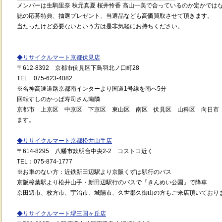
メンバーは生駒里奈 秋元真夏 桜井怜香 高山一美で合っているのか定かでは
誌の応募特典、抽選プレゼント、当選品なども高価買取させて頂きます。
当たったけど必要ないという方は是非気軽にお持ちください。
◆
リサイクルマート京都伏見店
〒
612-8392
京都市伏見区下鳥羽北ノ口町
28
TEL
075-623-4082
※
名神高速道路京都南インターより国道
1
号線を南へ
5
分
回転すしのかっぱ寿司さん南隣
京都市 上京区 中京区 下京区 東山区 南区 伏見区 山科区 向日市
ます。
◆
リサイクルマート京都松井山手店
〒
614-8295
八幡市欽明台中央
2-2
コストコ近く
TEL
：
075-874-1777
※
お車のない方：近鉄新田辺駅より京阪くずは駅行のバス
京阪樟葉駅より松井山手・新田辺駅行のバスで『きんめい公園』で降車
京田辺市、枚方市、宇治市、城陽市、久世郡久御山の方もご来店頂いており
◆
リサイクルマート堺三国ヶ丘店