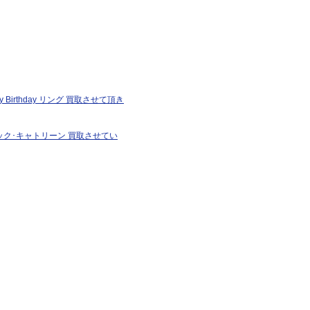
py Birthday リング 買取させて頂き
7 サック･キャトリーン 買取させてい