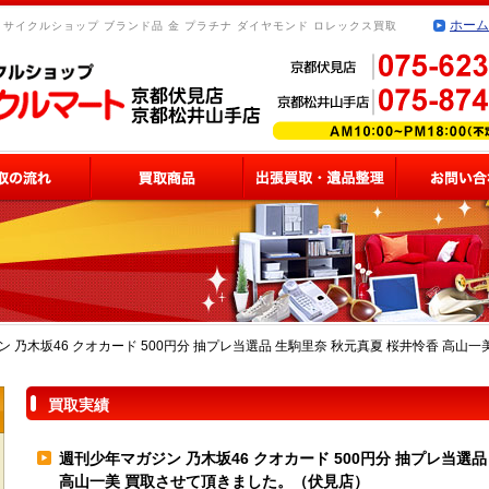
ホーム
リサイクルショップ ブランド品 金 プラチナ ダイヤモンド ロレックス買取
 乃木坂46 クオカード 500円分 抽プレ当選品 生駒里奈 秋元真夏 桜井怜香 高山
買取実績
週刊少年マガジン 乃木坂46 クオカード 500円分 抽プレ当選品
高山一美 買取させて頂きました。（伏見店）