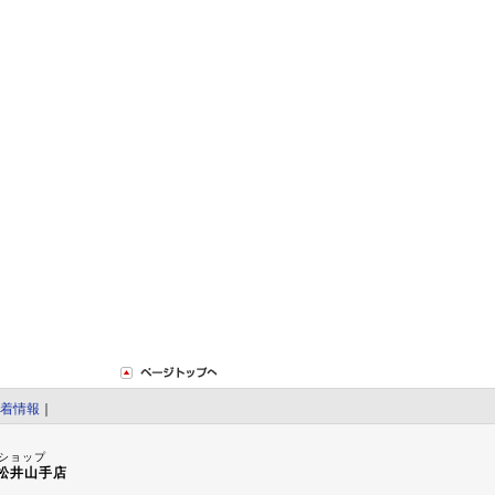
着情報
｜
ショップ
松井山手店