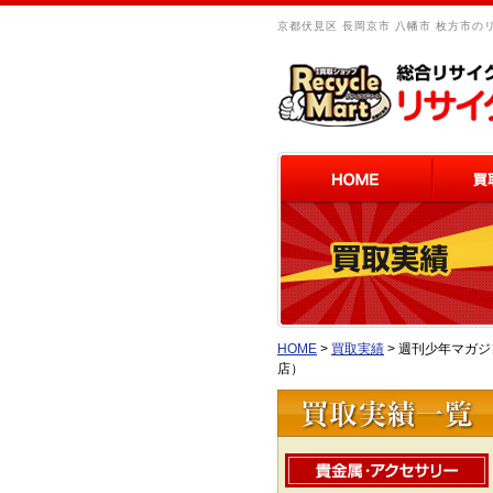
京都伏見区 長岡京市 八幡市 枚方市の
HOME
>
買取実績
>
週刊少年マガジン
店）