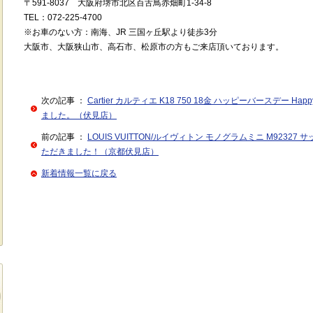
〒591
-8037
大阪府堺市北区百舌鳥赤畑町1-34-8
TEL
：072
-225-4700
※
お車のない方：南海、JR 三国ヶ丘駅より徒歩3分
大阪市、大阪狭山市、高石市、松原市の方もご来店頂いております。
次の記事 ：
Cartier カルティエ K18 750 18金 ハッピーバースデー Hap
ました。（伏見店）
前の記事 ：
LOUIS VUITTON/ルイヴィトン モノグラムミニ M9232
ただきました！（京都伏見店）
新着情報一覧に戻る