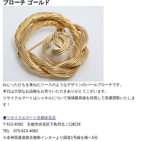
ブローチ ゴールド
ねじったひもを束ねたリースのようなデザインのパールブローチです。
本日は大切なお品物をお売りいただきありがとうございます。
リサイクルマートはシャネルについて地域最高値を目指して高価買取いたしま
す！
◆
リサイクルマート京都伏見店
〒
612-8392
京都市伏見区下鳥羽北ノ口町
28
TEL
075-623-4082
※
名神高速道路京都南インターより国道
1
号線を南へ
5
分