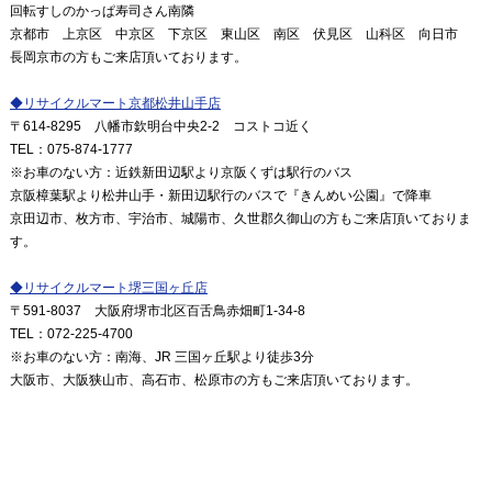
回転すしのかっぱ寿司さん南隣
京都市 上京区 中京区 下京区 東山区 南区 伏見区 山科区 向日市
長岡京市の方もご来店頂いております。
◆
リサイクルマート京都松井山手店
〒
614-8295
八幡市欽明台中央
2-2
コストコ近く
TEL
：
075-874-1777
※
お車のない方：近鉄新田辺駅より京阪くずは駅行のバス
京阪樟葉駅より松井山手・新田辺駅行のバスで『きんめい公園』で降車
京田辺市、枚方市、宇治市、城陽市、久世郡久御山の方もご来店頂いておりま
す。
◆
リサイクルマート堺三国ヶ丘店
〒591
-8037
大阪府堺市北区百舌鳥赤畑町1-34-8
TEL
：072
-225-4700
※
お車のない方：南海、JR 三国ヶ丘駅より徒歩3分
大阪市、大阪狭山市、高石市、松原市の方もご来店頂いております。