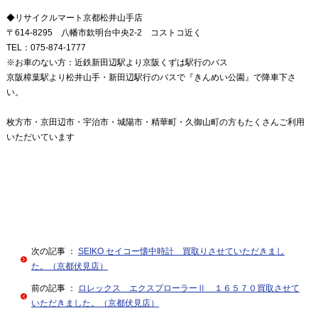
◆リサイクルマート京都松井山手店
〒614-8295 八幡市欽明台中央2-2 コストコ近く
TEL：075-874-1777
※お車のない方：近鉄新田辺駅より京阪くずは駅行のバス
京阪樟葉駅より松井山手・新田辺駅行のバスで『きんめい公園』で降車下さ
い。
枚方市・京田辺市・宇治市・城陽市・精華町・久御山町の方もたくさんご利用
いただいています
次の記事 ：
SEIKO セイコー懐中時計 買取りさせていただきまし
た。（京都伏見店）
前の記事 ：
ロレックス エクスプローラーⅡ １６５７０買取させて
いただきました。（京都伏見店）