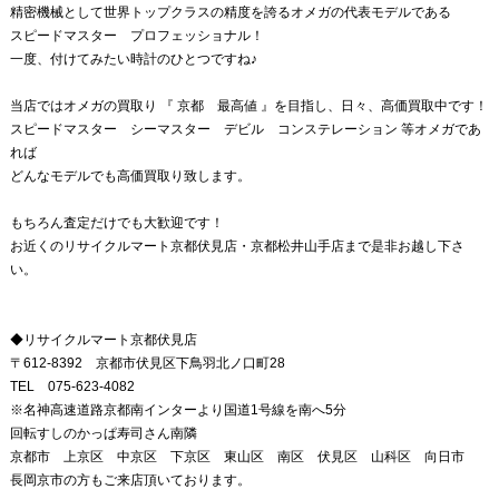
精密機械として世界トップクラスの精度を誇るオメガの代表モデルである
スピードマスター プロフェッショナル！
一度、付けてみたい時計のひとつですね♪
当店ではオメガの買取り 『 京都 最高値 』を目指し、日々、高価買取中です！
スピードマスター シーマスター デビル コンステレーション 等オメガであ
れば
どんなモデルでも高価買取り致します。
もちろん査定だけでも大歓迎です！
お近くのリサイクルマート京都伏見店・京都松井山手店まで是非お越し下さ
い。
◆リサイクルマート京都伏見店
〒612-8392 京都市伏見区下鳥羽北ノ口町28
TEL 075-623-4082
※名神高速道路京都南インターより国道1号線を南へ5分
回転すしのかっぱ寿司さん南隣
京都市 上京区 中京区 下京区 東山区 南区 伏見区 山科区 向日市
長岡京市の方もご来店頂いております。